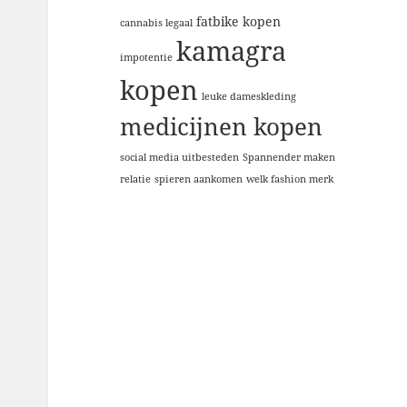
fatbike kopen
cannabis legaal
kamagra
impotentie
kopen
leuke dameskleding
medicijnen kopen
social media uitbesteden
Spannender maken
relatie
spieren aankomen
welk fashion merk