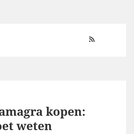
RSS
amagra kopen:
oet weten