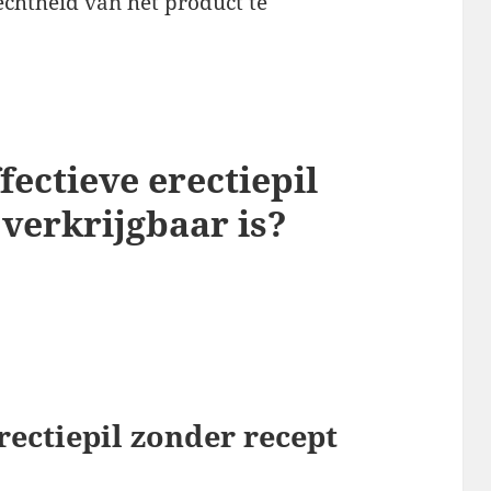
echtheid van het product te
fectieve erectiepil
 verkrijgbaar is?
rectiepil zonder recept